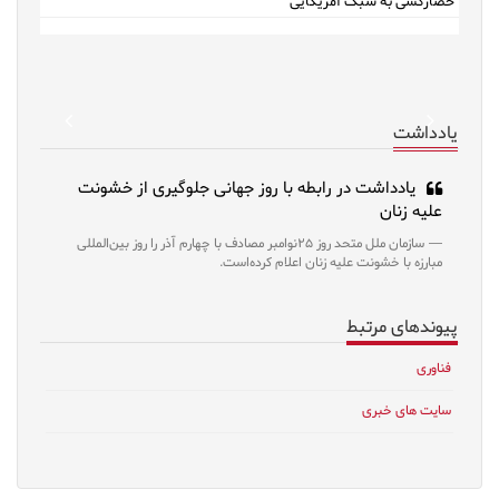
حصارکشی به سبک آمریکایی
revious
Next
یادداشت
یادداشت در رابطه با روز جهانی جلوگیری از خشونت
علیه زنان
سازمان ملل متحد روز ۲۵نوامبر مصادف با چهارم آذر را روز بین‌المللی
مبارزه با خشونت علیه زنان اعلام کرده‌است.
پیوندهای مرتبط
فناوری
سایت های خبری