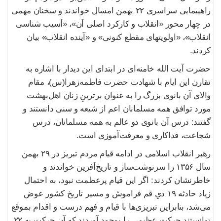
راهپیمایی سراسری ۲۲ بهمن امسال خواندند و سخنان مهمی
در چهار محور «انقلاب و کارکرد اصلی آن»، «آسیب شناسی
انقلاب»، «اولویتهای مقطع کنونی» و «آینده انقلاب» بیان
کردند.
حضرت آیت الله خامنه‌ای در ابتدای این دیدار با اشاره به
تقارن این ایام با شهادت حضرت فاطمه‌زهرا(س)، مقام
والای آن بانوی بزرگ را به عنوان برترینِ زنان اهل‌بهشت
مورد توافق همه مسلمانان اعم از شیعه و سنی دانستند و
گفتند: درس آن بانوی دو عالم به همه مسلمانان، درس
شجاعت، فداکاری و معرفت‌آموزی است.
رهبر انقلاب اسلامی در ادامه قیام مردم تبریز در ۲۹ بهمن
سال ۱۳۵۶ را سرنوشت‌ساز و تاریخ‌آفرین خواندند و
خاطرنشان کردند: اگر این قیام پرعظمت نبود، به احتمال
زیاد حادثه ۱۹ دیِ قم فراموش و مسیر تاریخ کشور عوض
می‌شد، بنابراین تبریزی‌ها با قیام و فهم درست و اقدام بموقع
توانستند حرکت عظیمی را بوجود آوردند که آن حرکت به ۲۲