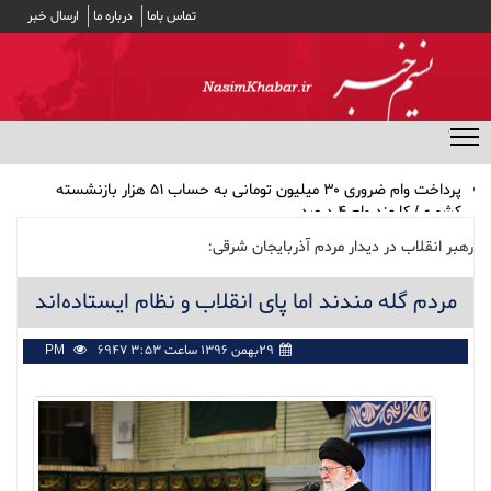
تماس باما
درباره ما
ارسال خبر
منوی مخفی
پرداخت وام ضروری ۳۰ میلیون تومانی به حساب ۵۱ هزار بازنشسته
کشوری/ کارمزد وام ۴ درصد
مشارکت ۱۹ بانک در توزیع سود سهام عدالت
رهبر انقلاب در دیدار مردم آذربایجان شرقی:
بهترین انتخاب‌ها برای تغذیه سالم در طولانی‌ترین شب سال
مردم گله مندند اما پای انقلاب و نظام ایستاده‌اند
اثر داروی فشار خون در جلوگیری از صرع
کاهش وزن بدون رژیم‌های مُد روز
۲۹بهمن ۱۳۹۶ ساعت ۳:۵۳ PM
6947