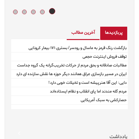
پربازدیدها
آخرین مطالب
بازگشت رنگ قرمز به ماسال و رودسر/ بستری ۱۷۱ بیمار کرونایی
توقف فروش اینترنت حجمی
مطالبات صادقانه و بحق مردم از حرکات تخریب‌گرانه یک گروه جداست
ایران در مسیر بازسازی عراق همانند دیگر حوزه ها نقش سازنده ای دارد
دایی: این آقا هنرپیشه است و تخیلات خوبی دارد!
مردم گله مندند اما پای انقلاب و نظام ایستاده‌اند
حصارکشی به سبک آمریکایی
revious
Next
یادداشت