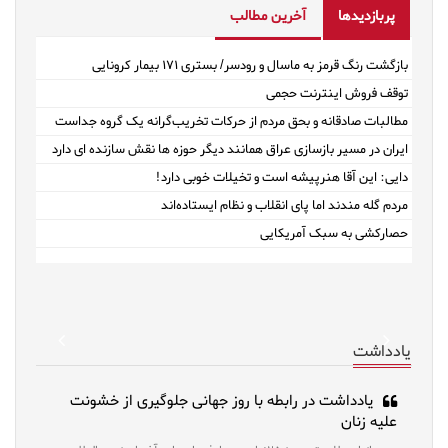
پربازدیدها
آخرین مطالب
بازگشت رنگ قرمز به ماسال و رودسر/ بستری ۱۷۱ بیمار کرونایی
توقف فروش اینترنت حجمی
مطالبات صادقانه و بحق مردم از حرکات تخریب‌گرانه یک گروه جداست
ایران در مسیر بازسازی عراق همانند دیگر حوزه ها نقش سازنده ای دارد
دایی: این آقا هنرپیشه است و تخیلات خوبی دارد!
مردم گله مندند اما پای انقلاب و نظام ایستاده‌اند
حصارکشی به سبک آمریکایی
revious
Next
یادداشت
یادداشت در رابطه با روز جهانی جلوگیری از خشونت
علیه زنان