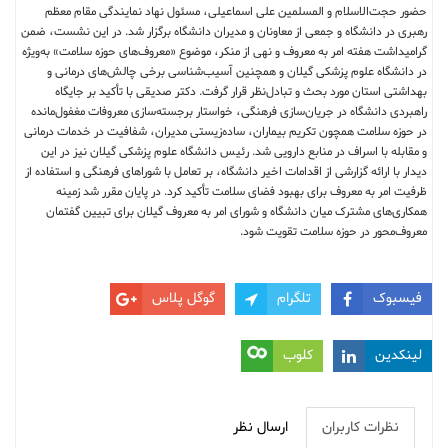
حضور حجت‌الاسلام و المسلمین علی اسماعیلی، مسئول نهاد نمایندگی مقام معظم
رهبری در دانشگاه و جمعی از معاونان و مدیران دانشگاه برگزار شد. در این نشست، ضمن
گرامیداشت هفته امر به معروف و نهی از منکر، موضوع «معروف‌های حوزه سلامت» به‌ویژه
در دانشگاه علوم پزشکی گیلان و همچنین آسیب‌شناسی برخی چالش‌های درمانی و
بهداشتی استان مورد بحث و تبادل‌نظر قرار گرفت. دکتر صدیقی با تأکید بر جایگاه
راهبردی دانشگاه در جریان‌سازی فرهنگی، خواستار برجسته‌سازی معروفات مغفول‌مانده
در حوزه سلامت همچون تکریم بیماران، ساده‌زیستی مدیران، شفافیت در خدمات درمانی
و مقابله با اسراف در منابع دارویی شد. رئیس دانشگاه علوم پزشکی گیلان نیز در این
دیدار با ارائه گزارشی از اقدامات اخیر دانشگاه، بر تعامل با شوراهای فرهنگی و استفاده از
ظرفیت امر به معروف برای بهبود فضای سلامت تأکید کرد. در پایان مقرر شد زمینه
همکاری‌های مشترک میان دانشگاه و شورای امر به معروف گیلان برای تبیین گفتمان
معروف‌محور در حوزه سلامت تقویت شود.
فیسبوک
تلگرام
گوگل پلاس
لینکدین
کلوب
نظرات کاربران
ارسال نظر