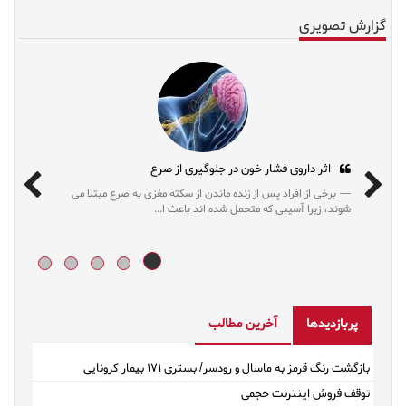
گزارش تصویری
کاهش وزن بدون رژیم‌های مُد روز
اثر داروی 
نتایج تحقیقات مختلف نشان می دهد رژیم‌های محدودکننده که
برخی از افراد
این روزها مُد شده، به کاهش وزن طولانی‌مدت کمک...
شوند، زیرا آسیبی
پربازدیدها
آخرین مطالب
بازگشت رنگ قرمز به ماسال و رودسر/ بستری ۱۷۱ بیمار کرونایی
توقف فروش اینترنت حجمی