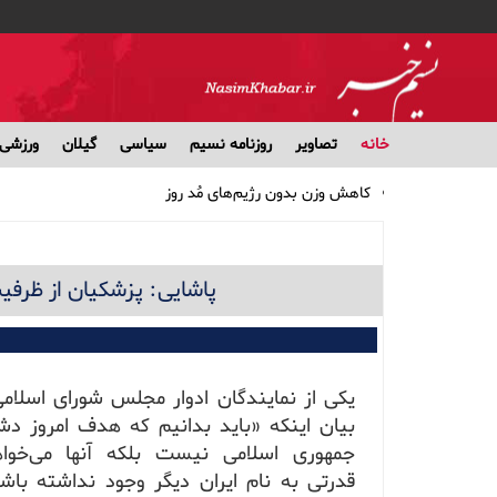
خانه
تصاویر
روزنامه نسیم
سیاسی
گیلان
ورزشی
کاهش وزن بدون رژیم‌های مُد روز
پرداخت وام ضروری ۳۰ میلیون تومانی به حساب ۵۱ هزار بازنشسته کشوری/ کارمزد وام ۴ درصد
مشارکت ۱۹ بانک در توزیع سود سهام عدالت
بهترین انتخاب‌ها برای تغذیه سالم در طولانی‌ترین شب سال
پاشایی: پزشکیان از ظرف
اثر داروی فشار خون در جلوگیری از صرع
یکی از نمایندگان ادوار مجلس شورای اسلامی
بیان اینکه «باید بدانیم که هدف امروز د
جمهوری اسلامی نیست بلکه آنها می‌خوا
قدرتی به نام ایران دیگر وجود نداشته باش