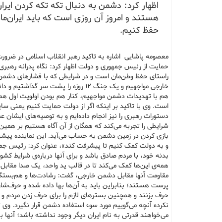
اظهار کرد: دشمن به دنبال تکه تکه کردن ایران
هستند و امروز آن روزی است که باید ایران‌مان
حفظ کنیم.
معصومه پاشایی اشاره به تاکید رهبر انقلاب اسلامی در ضرور
حمایت از رئیس جمهوری و دولت اظهار کرد: نگاه پدرانه رهبری 
راستای حفظ وطن‌مان است و در شرایطی که با فشارهای دشمن
خارجی مواجهیم و یک جنگ ۱۲ روزه را پشت سر گذاشتیم و دا
هم با تهدیدات دشمن مواجهیم، کنار هم بودن اولویت اول هم
است. وی با تاکید بر اینکه اگر از دولت حمایت کنیم یعنی سای
دستورات رهبری را نیز انجام داده‌ایم و به توصیه‌های ایشان ع
شرایطی را تجربه می‌کند که همگان از آن آگاه هستیم بر همی
بازی کردن در زمین دشمن به حساب می‌آید. این نماینده پیش
و به دولت کمک کنیم تا پیشرفت کند»، عنوان کرد: رئیس جمه
بدنه خود، با مردم صادق باشد و برای آنها درباره‌ی شرایط ک
پرست هستند؛ بنابراین باید به آن‌ها بها داده شده و حرف‌شا
حرف بزنند و همچنین بسترهای لازم را برای حرف زدن مردم و 
نکرده آنچه می‌گوییم مورد سوء استفاده دشمن قرار نگیرد. وی
می‌خواهند قدرتی به نام ایران دیگر وجود نداشته باشد؛ آنها به