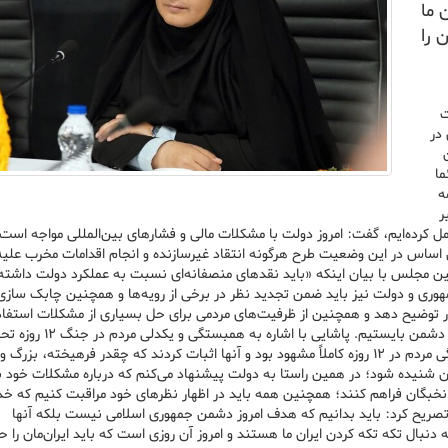
 ما
 را
ت
در
ئما
ه
ر
مل کرده‌ایم، گفت: امروز دولت با مشکلات مالی و فشارهای بین‌المللی مواجه است 
ن اساس در این وضعیت طرح هرگونه انتقاد غیرسازنده و انجام اقدامات مخرب علی
ین مجلس با بیان اینکه «باید نقدهای منصفانه‌ای نسبت به عملکرد دولت داشته
وری و دولت نیز باید ضمن تجدید نظر در برخی از رویه‌ها و همچنین چابک سازی
شور توضیح دهد و همچنین از ظرفیت‌های مردمی برای حل بسیاری از مشکلات استفاد
همه‌ی این‌ها کمک می‌کند تا در قالب ید واحد، یک صدا مقابل دشمن بایستیم. پا
مقاومت آنها مقابل دشمن خارجی، گفت: رشادت‌ها و هم‌بستگی مردم در ۱۲ روزه کاملاً مشهود بود و آنها اثبات کردند که چقدر فرهیخته، ب
ن شنیده شود؛ در همین راستا به دولت پیشنهاد می‌کنم که درباره مشکلات خود ب
نخبگان فراهم کنند؛ همچنین همه باید در اظهار نظرهای خود مراقبت کنیم که خد
 تصریح کرد: باید بدانیم که هدف امروز دشمن جمهوری اسلامی نیست بلکه آنها
 دنبال تکه تکه کردن ایران ما هستند و امروز آن روزی است که باید ایران‌مان را ح