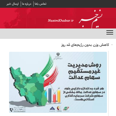
تماس باما
درباره ما
ارسال خبر
منوی مخفی
کاهش وزن بدون رژیم‌های مُد روز
پرداخت وام ضروری ۳۰ میلیون تومانی به حساب ۵۱ هزار بازنشسته
کشوری/ کارمزد وام ۴ درصد
مشارکت ۱۹ بانک در توزیع سود سهام عدالت
بهترین انتخاب‌ها برای تغذیه سالم در طولانی‌ترین شب سال
اثر داروی فشار خون در جلوگیری از صرع