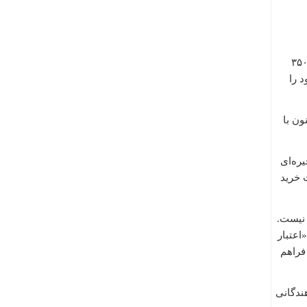
 دوم از این مرحله، یعنی از امروز (۲۹ شهریورماه)، اعتبار مرحله چهارم کالابرگ برای دهک‌های درآمدی ۴ تا ۷ به ازای هر نفر ۳۵۰
د را
ون با
ار فروشگاه خرد و زنجیره‌ای
 خرید
 نیست.
ان «اعتبار
شود فاقد هر گونه «لینک» است. همچنین امکان استعلام مانده اعتبار از طریق کد دستوری #۱۴۶۳*۵۰۰* فراهم
ندگانی