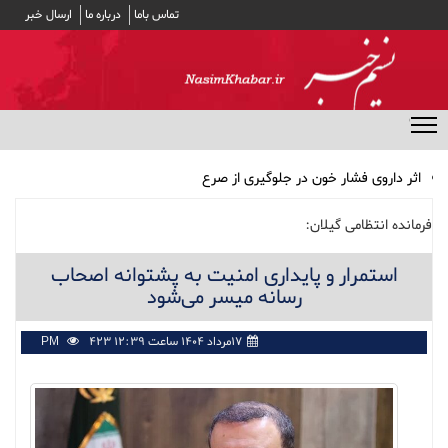
تماس باما
درباره ما
ارسال خبر
منوی مخفی
اثر داروی فشار خون در جلوگیری از صرع
کاهش وزن بدون رژیم‌های مُد روز
فرمانده انتظامی گیلان:
پرداخت وام ضروری ۳۰ میلیون تومانی به حساب ۵۱ هزار بازنشسته
کشوری/ کارمزد وام ۴ درصد
استمرار و پایداری امنیت به پشتوانه اصحاب
مشارکت ۱۹ بانک در توزیع سود سهام عدالت
رسانه میسر می‌شود
بهترین انتخاب‌ها برای تغذیه سالم در طولانی‌ترین شب سال
۱۷مرداد ۱۴۰۴ ساعت ۱۲:۳۹ PM
423