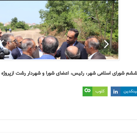
شم
شورای
اسلامی
شهر،
رئیس،
اعضای
شورا
و
شهردار
رشت
از
پروژه
ینکدین
کلوب