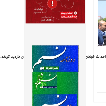
احداث
خیابان
جدید
میدان
نبوت
به
درفک
و
کوی
گلزاران
بازدید
کردند
.