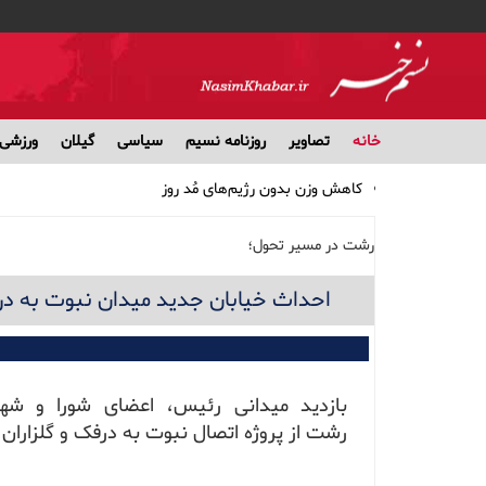
خانه
تصاویر
روزنامه نسیم
سیاسی
گیلان
ورزشی
کاهش وزن بدون رژیم‌های مُد روز
پرداخت وام ضروری ۳۰ میلیون تومانی به حساب ۵۱ هزار بازنشسته کشوری/ کارمزد وام ۴ درصد
مشارکت ۱۹ بانک در توزیع سود سهام عدالت
رشت در مسیر تحول؛
بهترین انتخاب‌ها برای تغذیه سالم در طولانی‌ترین شب سال
اثر داروی فشار خون در جلوگیری از صرع
احداث خیابان جدید میدان نبوت به درفک 
بازدید میدانی رئیس، اعضای شورا و شهر
رشت از پروژه اتصال نبوت به درفک و گلزاران