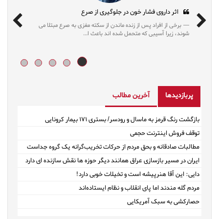
ای مُد روز
اثر داروی فشار خون در جلوگیری از صرع
ان می دهد رژیم‌های محدودکننده که
برخی از افراد پس از زنده ماندن از سکته مغزی
وزن طولانی‌مدت کمک...
شوند، زیرا آسیبی که متحمل شده اند باعث ا...
پربازدیدها
آخرین مطالب
بازگشت رنگ قرمز به ماسال و رودسر/ بستری ۱۷۱ بیمار کرونایی
توقف فروش اینترنت حجمی
مطالبات صادقانه و بحق مردم از حرکات تخریب‌گرانه یک گروه جداست
ایران در مسیر بازسازی عراق همانند دیگر حوزه ها نقش سازنده ای دارد
دایی: این آقا هنرپیشه است و تخیلات خوبی دارد!
مردم گله مندند اما پای انقلاب و نظام ایستاده‌اند
حصارکشی به سبک آمریکایی